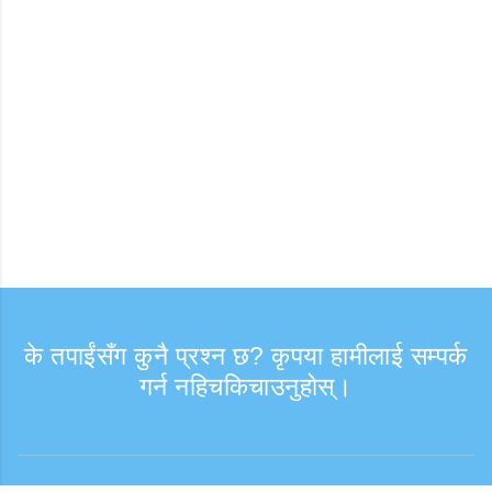
के तपाईंसँग कुनै प्रश्न छ? कृपया हामीलाई सम्पर्क
गर्न नहिचकिचाउनुहोस्।