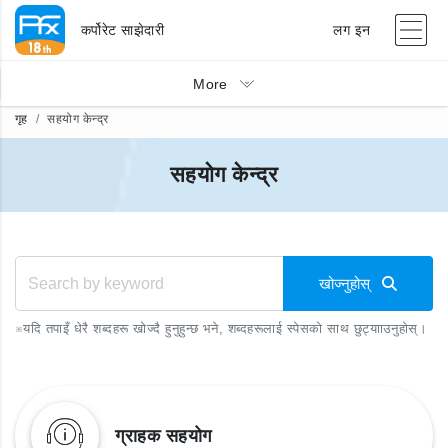
कर्पोरेट साझेदारी
लग इन
More
गृह
सहयोग केन्द्र
सहयोग केन्द्र
खोज्नुहोस्
※
यदि तपाइँ धेरै शब्दहरू खोज्दै हुनुहुन्छ भने, शब्दहरूलाई स्पेसको साथ छुट्यााउनुहोस्।
ग्राहक सहयोग