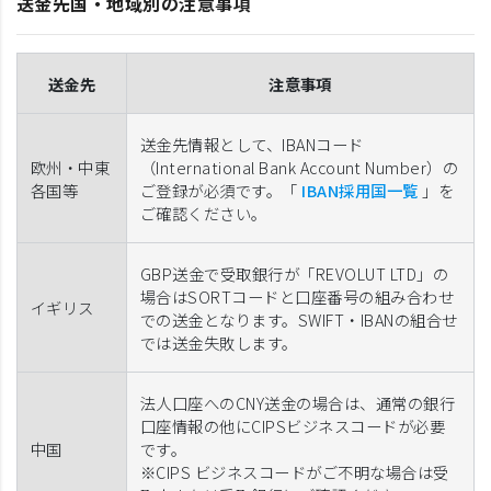
送金先国・地域別の注意事項
送金先
注意事項
送金先情報として、IBANコード
欧州・中東
（International Bank Account Number）の
各国等
ご登録が必須です。「
IBAN採用国一覧
」を
ご確認ください。
GBP送金で受取銀行が「REVOLUT LTD」の
場合はSORTコードと口座番号の組み合わせ
イギリス
での送金となります。SWIFT・IBANの組合せ
では送金失敗します。
法人口座へのCNY送金の場合は、通常の銀行
口座情報の他にCIPSビジネスコードが必要
中国
です。
※CIPS ビジネスコードがご不明な場合は受