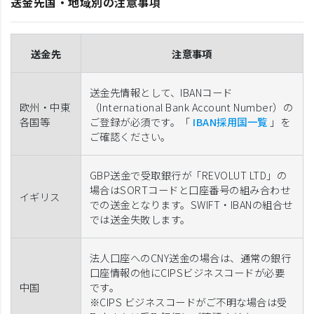
送金先国・地域別の注意事項
送金先
注意事項
送金先情報として、IBANコード
欧州・中東
（International Bank Account Number）の
各国等
ご登録が必須です。「
IBAN採用国一覧
」を
ご確認ください。
GBP送金で受取銀行が「REVOLUT LTD」の
場合はSORTコードと口座番号の組み合わせ
イギリス
での送金となります。SWIFT・IBANの組合せ
では送金失敗します。
法人口座へのCNY送金の場合は、通常の銀行
口座情報の他にCIPSビジネスコードが必要
中国
です。
※CIPS ビジネスコードがご不明な場合は受